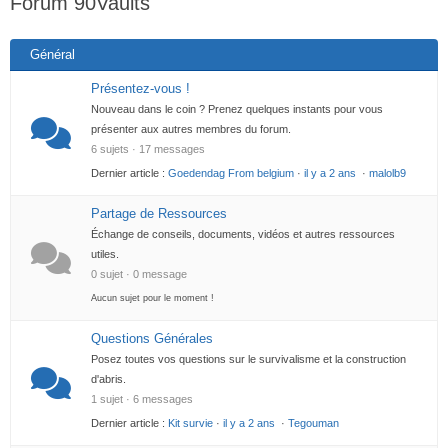
Forum 90Vaults
Général
Présentez-vous !
Nouveau dans le coin ? Prenez quelques instants pour vous
présenter aux autres membres du forum.
6 sujets · 17 messages
Dernier article :
Goedendag From belgium
·
il y a 2 ans
·
malolb9
Partage de Ressources
Échange de conseils, documents, vidéos et autres ressources
utiles.
0 sujet · 0 message
Aucun sujet pour le moment !
Questions Générales
Posez toutes vos questions sur le survivalisme et la construction
d'abris.
1 sujet · 6 messages
Dernier article :
Kit survie
·
il y a 2 ans
·
Tegouman